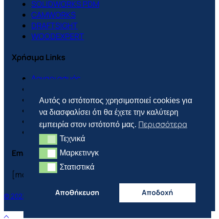
SOLIDWORKS PDM
CAMWORKS
DRAFTSIGHT
WOODEXPERT
Χρήσιμα Links
Λογαριασμός
Support Center
Πολιτική Cookies
Αυτός ο ιστότοπος χρησιμοποιεί cookies για
Πολιτική Απορρήτου
να διασφαλίσει ότι θα έχετε την καλύτερη
Πολιτική Επιστροφών
Περισσότερα
εμπειρία στον ιστότοπό μας.
Τρόποι Πληρωμής & Αποστολής
Τεχνικά
Τεχνικά
Email
Μαρκετινγκ
Μαρκετινγκ
Στατιστικά
Στατιστικά
[mc4wp_form id=”3702″]
Αποθήκευση
Αποδοχή
© 2023 CONCEPTION AND DEVELOPMENT BY FLWD.DIGITAL