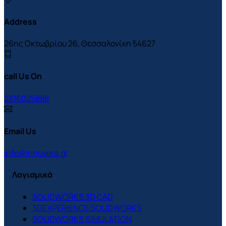
Address
26ης Οκτωβρίου 26, Θεσσαλονίκη 54627
call Us On
2316025888
Email Us
info@innovera.gr
Λογισμικά
SOLIDWORKS 3D CAD
3DEXPERIENCE SOLIDWORKS
SOLIDWORKS SIMULATION