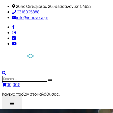
26ης Οκτωβρίου 26, Θεσσαλονίκη 54627
2316025888
info@innovera.gr
0
0,00
€
Κανένα προϊόν στο καλάθι σας.