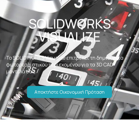
SOLIDWORKS
VISUALIZE
Το
SOLIDWORKS Visualize
επιτρέπει τη δημιουργία
φωτορεαλιστικού περιεχομένου για τα 3D CAD
μοντέλα σας.
Αποκτήστε Οικονομική Πρόταση