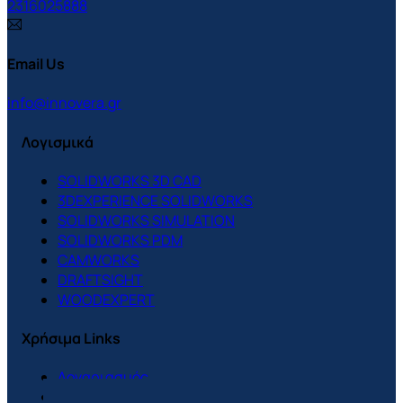
2316025888
Email Us
info@innovera.gr
Λογισμικά
SOLIDWORKS 3D CAD
3DEXPERIENCE SOLIDWORKS
SOLIDWORKS SIMULATION
SOLIDWORKS PDM
CAMWORKS
DRAFTSIGHT
WOODEXPERT
Χρήσιμα Links
Λογαριασμός
Support Center