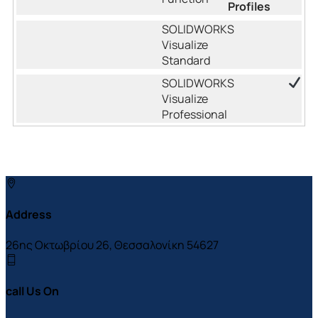
Profiles
Address
26ης Οκτωβρίου 26, Θεσσαλονίκη 54627
call Us On