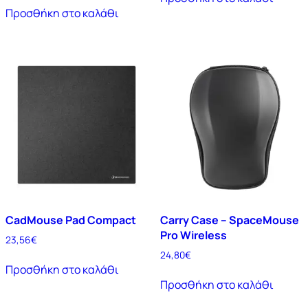
Προσθήκη στο καλάθι
CadMouse Pad Compact
Carry Case – SpaceMouse
Pro Wireless
23,56
€
24,80
€
Προσθήκη στο καλάθι
Προσθήκη στο καλάθι