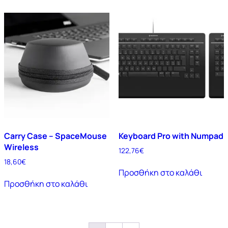
Carry Case – SpaceMouse
Keyboard Pro with Numpad
Wireless
122,76
€
18,60
€
Προσθήκη στο καλάθι
Προσθήκη στο καλάθι