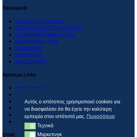
Λογισμικά
SOLIDWORKS 3D CAD
3DEXPERIENCE SOLIDWORKS
SOLIDWORKS SIMULATION
SOLIDWORKS PDM
CAMWORKS
DRAFTSIGHT
WOODEXPERT
Χρήσιμα Links
Λογαριασμός
Support Center
Πολιτική Cookies
Αυτός ο ιστότοπος χρησιμοποιεί cookies για
Πολιτική Απορρήτου
να διασφαλίσει ότι θα έχετε την καλύτερη
Πολιτική Επιστροφών
εμπειρία στον ιστότοπό μας.
Περισσότερα
Τρόποι Πληρωμής & Αποστολής
Τεχνικά
Τεχνικά
Email
Μαρκετινγκ
Μαρκετινγκ