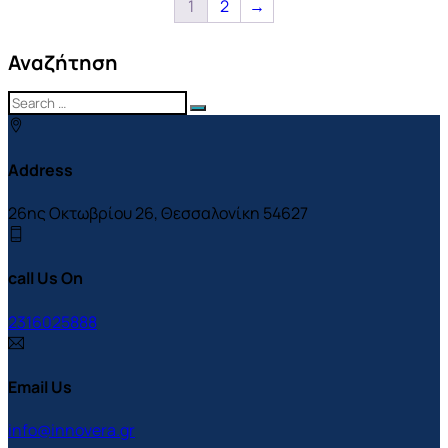
1
2
→
Αναζήτηση
Address
26ης Οκτωβρίου 26, Θεσσαλονίκη 54627
call Us On
2316025888
Email Us
info@innovera.gr