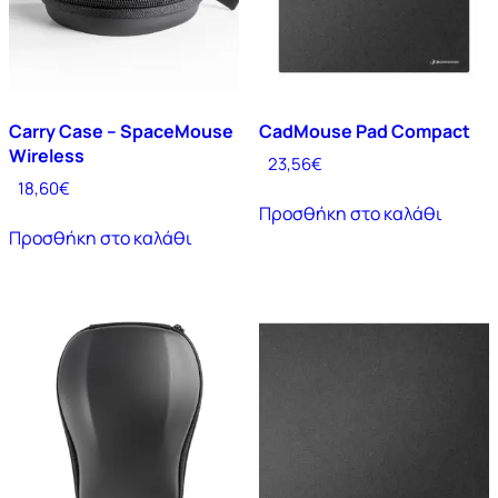
Carry Case – SpaceMouse
CadMouse Pad Compact
Wireless
23,56
€
18,60
€
Προσθήκη στο καλάθι
Προσθήκη στο καλάθι