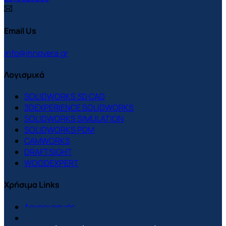
Email Us
info@innovera.gr
Λογισμικά
SOLIDWORKS 3D CAD
3DEXPERIENCE SOLIDWORKS
SOLIDWORKS SIMULATION
SOLIDWORKS PDM
CAMWORKS
DRAFTSIGHT
WOODEXPERT
Χρήσιμα Links
Λογαριασμός
Support Center