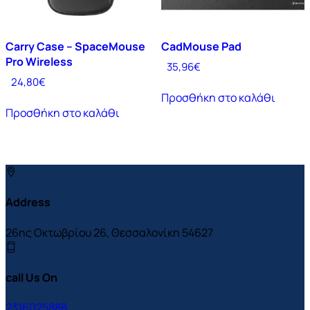
Carry Case – SpaceMouse
CadMouse Pad
Pro Wireless
35,96
€
24,80
€
Προσθήκη στο καλάθι
Προσθήκη στο καλάθι
Address
26ης Οκτωβρίου 26, Θεσσαλονίκη 54627
call Us On
2316025888