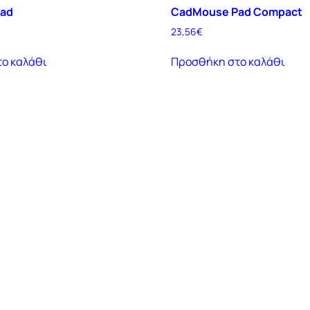
ad
CadMouse Pad Compact
23,56
€
ο καλάθι
Προσθήκη στο καλάθι