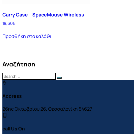
Carry Case – SpaceMouse Wireless
18,60
€
Προσθήκη στο καλάθι
Αναζήτηση
Address
26ης Οκτωβρίου 26, Θεσσαλονίκη 54627
call Us On