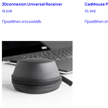
3Dconnexion Universal Receiver
CadMouse P
18,60
€
35,96
€
Προσθήκη στο καλάθι
Προσθήκη στ