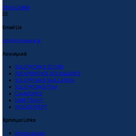
2316025888
Email Us
info@innovera.gr
Λογισμικά
SOLIDWORKS 3D CAD
3DEXPERIENCE SOLIDWORKS
SOLIDWORKS SIMULATION
SOLIDWORKS PDM
CAMWORKS
DRAFTSIGHT
WOODEXPERT
Χρήσιμα Links
Λογαριασμός