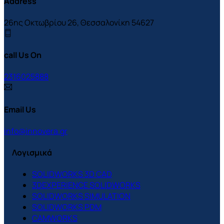
Address
26ης Οκτωβρίου 26, Θεσσαλονίκη 54627
call Us On
2316025888
Email Us
info@innovera.gr
Λογισμικά
SOLIDWORKS 3D CAD
3DEXPERIENCE SOLIDWORKS
SOLIDWORKS SIMULATION
SOLIDWORKS PDM
CAMWORKS