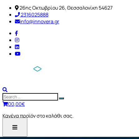
26ης Οκτωβρίου 26, Θεσσαλονίκη 54627
2316025888
info@innovera.gr
0
0,00
€
Κανένα προϊόν στο καλάθι σας.