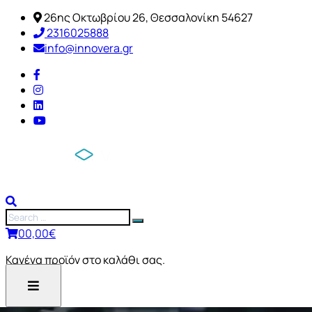
26ης Οκτωβρίου 26, Θεσσαλονίκη 54627
2316025888
info@innovera.gr
0
0,00
€
Κανένα προϊόν στο καλάθι σας.