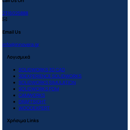
call Us On
2316025888
Email Us
info@innovera.gr
Λογισμικά
SOLIDWORKS 3D CAD
3DEXPERIENCE SOLIDWORKS
SOLIDWORKS SIMULATION
SOLIDWORKS PDM
CAMWORKS
DRAFTSIGHT
WOODEXPERT
Χρήσιμα Links