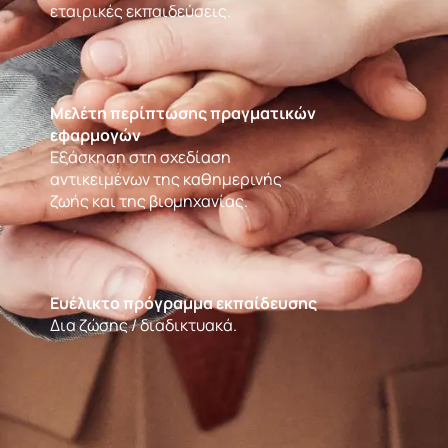
εταιρικές εκπαιδεύσεις.
Μελέτη περίπτωσης πραγματικών
εφαρμογών
Εξάσκηση στη σχεδίαση
αντικειμένων της καθημερινής
ζωής και της βιομηχανίας.
Ευέλικτο πρόγραμμα εκπαίδευσης
Δια ζώσης / διαδικτυακά.