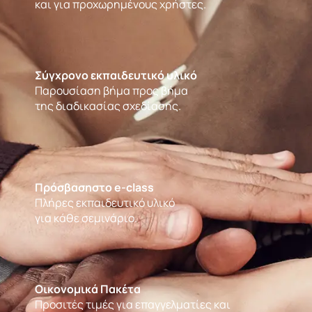
και για προχωρημένους χρήστες.
Σύγχρονο εκπαιδευτικό υλικό
Παρουσίαση βήμα προς βήμα
της διαδικασίας σχεδίασης.
Πρόσβασηστο e-class
Πλήρες εκπαιδευτικό υλικό
για κάθε σεμινάριο.
Οικονομικά Πακέτα
Προσιτές τιμές για επαγγελματίες και