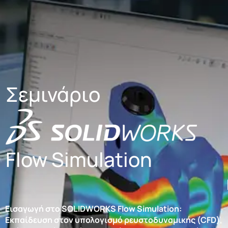
Σεμινάριο
Flow Simulation
Εισαγωγή
στο
SOLIDWORKS Flow Simulation:
Εκπαίδευση στον υπολογισμό ρευστοδυναμικής (CFD),