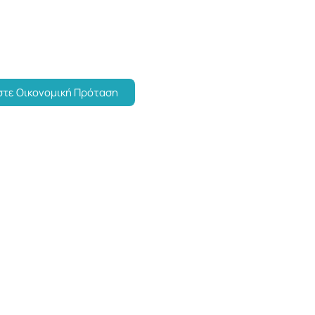
προσομοίωσης για ακριβείς εικονικές δοκιμές και αξιολόγη
τε Οικονομική Πρόταση