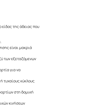
ο είδος της άδειας που
.
ησης είναι μακριά
ξύ των εξεταζόμενων
ορτία για να
ή τυχαίους κύκλους
φορτίων στη δομική
γικών κινήσεων