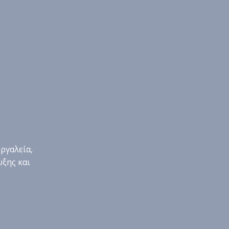
ργαλεία,
υξης και