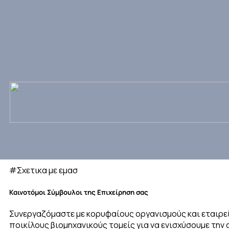
#Σχετικα με εμασ
Καινοτόμοι
Σύμβουλοι
της
Επιχείρηση
σας
Συνεργαζόμαστε με κορυφαίους οργανισμούς και εταιρε
ποικίλους βιομηχανικούς τομείς για να ενισχύσουμε την