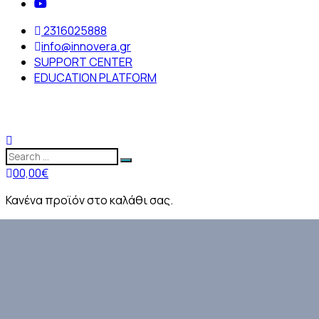
2316025888
info@innovera.gr
SUPPORT CENTER
EDUCATION PLATFORM
0
0,00
€
Κανένα προϊόν στο καλάθι σας.