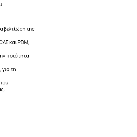
υ
α βελτίωση της
CAE και PDM,
την ποιότητα
 για τη
 που
ς.