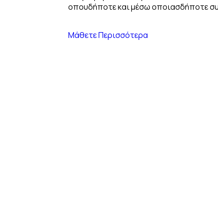
οπουδήποτε και μέσω οποιασδήποτε συ
Μάθετε Περισσότερα