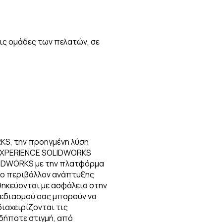
ις ομάδες των πελατών, σε
Το δυναμικό της INNOVERA
τεχνικές εγκατάστασης, 
Διαβάστε περισσότερα
S, την προηγμένη λύση
3DEXPERIENCE SOLIDWORKS
LIDWORKS με την πλατφόρμα
ίο περιβάλλον ανάπτυξης
ηκεύονται με ασφάλεια στην
εδιασμού σας μπορούν να
διαχειρίζονται τις
δήποτε στιγμή, από