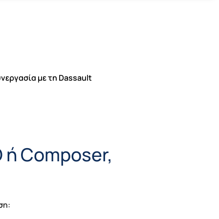
νεργασία με τη Dassault
 ή Composer,
σ
η: