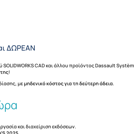
ναι ΔΩΡΕΑΝ
 SOLIDWORKS CAD και άλλου προϊόντος Dassault Systèm
 της
!
δίασης, με
μηδενικό κόστος για τη δεύτερη άδεια
.
τώρα
ργασία και διαχείριση εκδόσεων.
KS 2025.