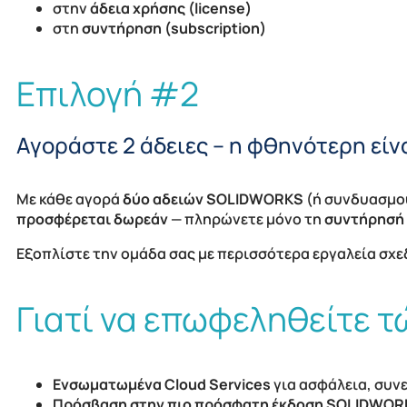
στην
άδεια χρήσης (license)
στη
συντήρηση (subscription)
Επιλογή #2
Αγοράστε 2 άδειες – η φθηνότερη εί
Με κάθε αγορά
δύο αδειών SOLIDWORKS
(ή συνδυασμού
προσφέρεται δωρεάν
— πληρώνετε μόνο τη
συντήρησή
Εξοπλίστε την ομάδα σας με περισσότερα εργαλεία σχε
Γιατί να επωφεληθείτε 
Ενσωματωμένα Cloud Services
για ασφάλεια, συνε
Πρόσβαση στην πιο πρόσφατη έκδοση SOLIDWOR