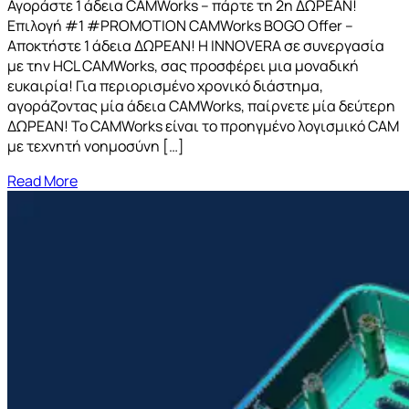
Αγοράστε 1 άδεια CAMWorks – πάρτε τη 2η ΔΩΡΕΑΝ!
Επιλογή #1 #PROMOTION CAMWorks BOGO Offer –
Αποκτήστε 1 άδεια ΔΩΡΕΑΝ! Η INNOVERA σε συνεργασία
με την HCL CAMWorks, σας προσφέρει μια μοναδική
ευκαιρία! Για περιορισμένο χρονικό διάστημα,
αγοράζοντας μία άδεια CAMWorks, παίρνετε μία δεύτερη
ΔΩΡΕΑΝ! Το CAMWorks είναι το προηγμένο λογισμικό CAM
με τεχνητή νοημοσύνη […]
Read More