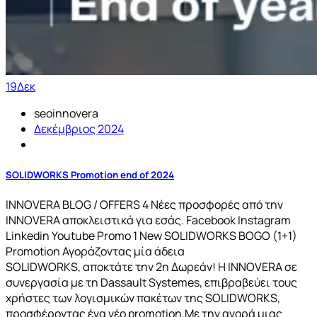
19
Δεκ
seoinnovera
Δεκέμβριος 2024
SOLIDWORKS Promotion end of 2024
INNOVERA BLOG / OFFERS 4 Νέες προσφορές από την
INNOVERA αποκλειστικά για εσάς. Facebook Instagram
Linkedin Youtube Promo 1 New SOLIDWORKS BOGO (1+1)
Promotion Αγοράζοντας μία άδεια
SOLIDWORKS, αποκτάτε την 2η Δωρεάν! Η INNOVERA σε
συνεργασία με τη Dassault Systemes, επιβραβεύει τους
χρήστες των λογισμικών πακέτων της SOLIDWORKS,
προσφέροντας ένα νέο promotion.Με την αγορά μιας