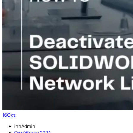
16
Οκτ
innAdmin
Οκτώβριος 2024