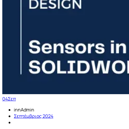
04
Σεπ
innAdmin
Σεπτέμβριος 2024