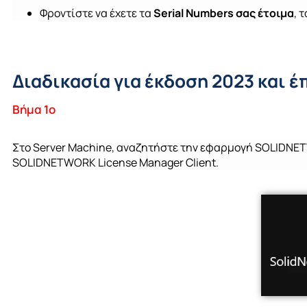
Φροντίστε να έχετε τα
Serial Numbers
σας έτοιμα
, 
Διαδικασία για έκδοση 2023 και έ
Βήμα 1ο
Στο
Server Machine,
αναζητήστε
την
εφαρμογή
SOLIDNETW
SOLIDNETWORK
License
Manager
Client
.