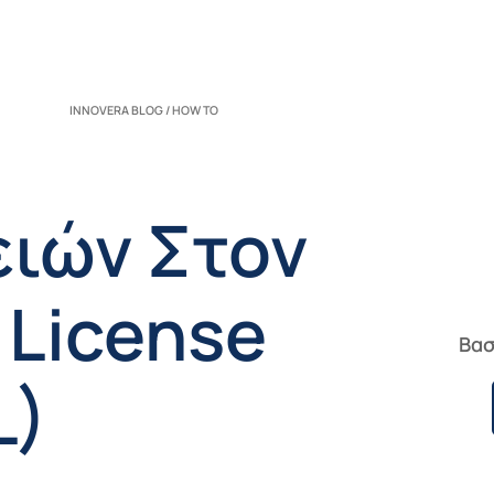
INNOVERA BLOG / HOW TO
ειών Στον
 License
Βασ
L)