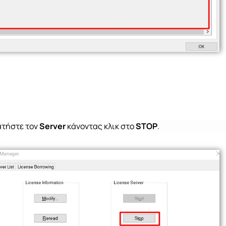
ατήστε τον
Server
κάνοντας κλικ στο
STOP
.