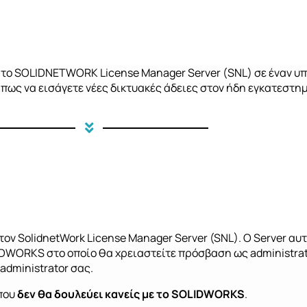
 το
SOLIDNETWORK
License
Manager
Server
(
SNL
)
σε έναν υ
ο πως να εισάγετε νέες δικτυακές άδειες στον ήδη εγκατεστη
 τον
SolidnetWork
License
Manager
Server
(
SNL
). Ο Server αυ
LIDWORKS στο οποίο θα χρειαστείτε πρόσβαση ως
administra
administrator
σας.
που
δεν θα δουλεύει κανείς με το SOLIDWORKS
.