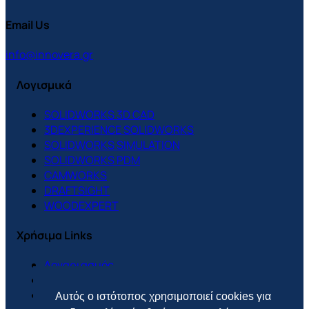
Email Us
info@innovera.gr
Λογισμικά
SOLIDWORKS 3D CAD
3DEXPERIENCE SOLIDWORKS
SOLIDWORKS SIMULATION
SOLIDWORKS PDM
CAMWORKS
DRAFTSIGHT
WOODEXPERT
Χρήσιμα Links
Λογαριασμός
Support Center
Πολιτική Cookies
Αυτός ο ιστότοπος χρησιμοποιεί cookies για