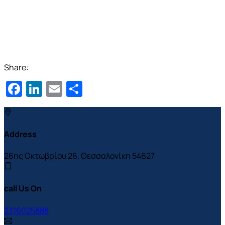
Share:
Facebook
LinkedIn
Email
Μοιραστείτε
Address
26ης Οκτωβρίου 26, Θεσσαλονίκη 54627
call Us On
2316025888