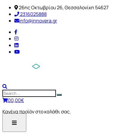
26ης Οκτωβρίου 26, Θεσσαλονίκη 54627
2316025888
info@innovera.gr
0
0,00
€
Κανένα προϊόν στο καλάθι σας.