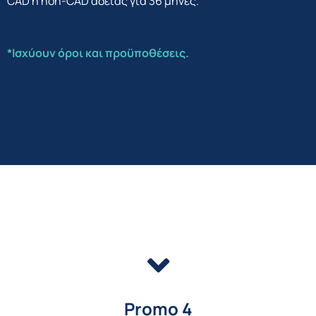
CAD ή non-CAD άδειας για 36 μήνες.
*Ισχύουν όροι και προϋποθέσεις.
Promo 4