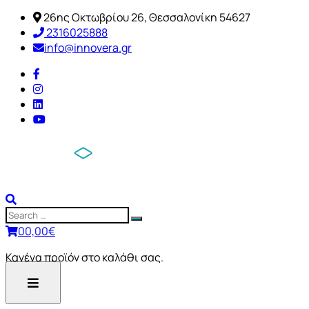
26ης Οκτωβρίου 26, Θεσσαλονίκη 54627
2316025888
info@innovera.gr
0
0,00
€
Κανένα προϊόν στο καλάθι σας.