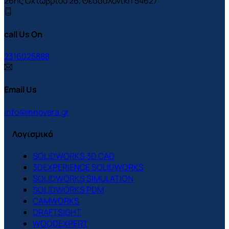
26ης Οκτωβρίου 26, Θεσσαλονίκη 54627
call Us On
2316025888
Email Us
info@innovera.gr
Λογισμικά
SOLIDWORKS 3D CAD
3DEXPERIENCE SOLIDWORKS
SOLIDWORKS SIMULATION
SOLIDWORKS PDM
CAMWORKS
DRAFTSIGHT
WOODEXPERT