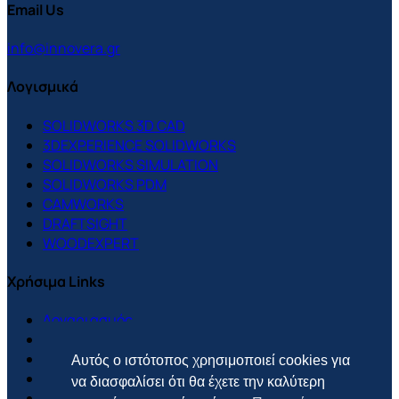
Email Us
info@innovera.gr
Λογισμικά
SOLIDWORKS 3D CAD
3DEXPERIENCE SOLIDWORKS
SOLIDWORKS SIMULATION
SOLIDWORKS PDM
CAMWORKS
DRAFTSIGHT
WOODEXPERT
Χρήσιμα Links
Λογαριασμός
Support Center
Πολιτική Cookies
Αυτός ο ιστότοπος χρησιμοποιεί cookies για
Πολιτική Απορρήτου
να διασφαλίσει ότι θα έχετε την καλύτερη
Πολιτική Επιστροφών