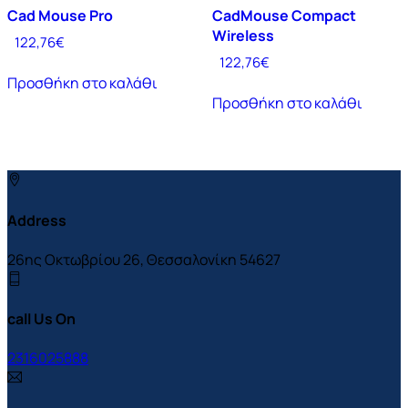
Cad Mouse Pro
CadMouse Compact
Wireless
122,76
€
122,76
€
Προσθήκη στο καλάθι
Προσθήκη στο καλάθι
Address
26ης Οκτωβρίου 26, Θεσσαλονίκη 54627
call Us On
2316025888