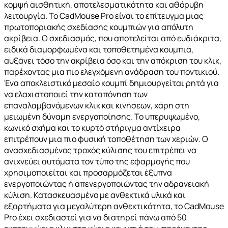
κομψή αισθητική, αποτελεσματικότητα και αθόρυβη
λειτουργία. Το CadMouse Pro είναι το επίτευγμα μιας
πρωτοποριακής σχεδίασης κουμπιών για απόλυτη
ακρίβεια. Ο σχεδιασμός, που αποτελείται από ευδιάκριτα,
ειδικά διαμορφωμένα και τοποθετημένα κουμπιά,
αυξάνει τόσο την ακρίβεια όσο και την απόκριση του κλικ,
παρέχοντας μια πιο ελεγχόμενη ανάδραση του ποντικιού.
Ένα αποκλειστικό μεσαίο κουμπί δημιουργείται ρητά για
να ελαχιστοποιεί την καταπόνηση των
επαναλαμβανόμενων κλικ και κινήσεων, χάρη στη
μειωμένη δύναμη ενεργοποίησης. Το υπερυψωμένο,
κωνικό σχήμα και το κυρτό στήριγμα αντίχειρα
επιτρέπουν μια πιο φυσική τοποθέτηση των χεριών. Ο
ανασχεδιασμένος τροχός κύλισης του επιτρέπει να
ανιχνεύει αυτόματα τον τύπο της εφαρμογής που
χρησιμοποιείται και προσαρμόζεται έξυπνα
ενεργοποιώντας ή απενεργοποιώντας την αδρανειακή
κύλιση. Κατασκευασμένο με ανθεκτικά υλικά και
εξαρτήματα για μεγαλύτερη ανθεκτικότητα, το CadMouse
Pro έχει σχεδιαστεί για να διατηρεί πάνω από 50