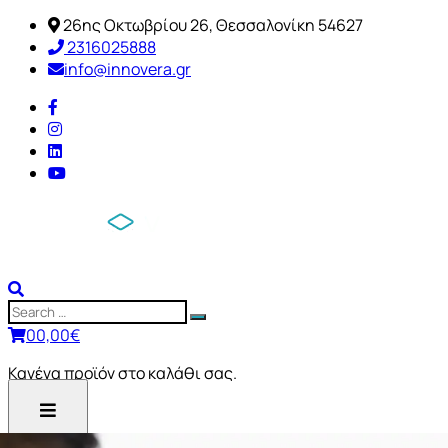
26ης Οκτωβρίου 26, Θεσσαλονίκη 54627
2316025888
info@innovera.gr
0
0,00
€
Κανένα προϊόν στο καλάθι σας.