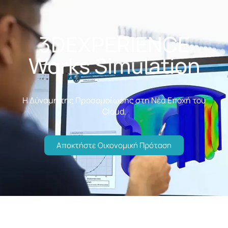
3DEXPERIENCE
Works Simulation
Η Δύναμη της Προσομοίωσης στη Νέα Εποχή του
Cloud.
Αποκτήστε Οικονομική Πρόταση