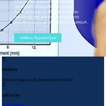
στις ομάδες σχεδιασμού να έχουν
πρόσβαση, να μοιράζονται και να
διαχειρίζονται τις πληροφορίες του
προϊόντος σας ανά πάσα στιγμή, από
οπουδήποτε και σε οποιαδήποτε συσκευή.
Μάθετε Περισσότερα
Address
26ης Οκτωβρίου 26, Θεσσαλονίκη 54627
call Us On
2316025888