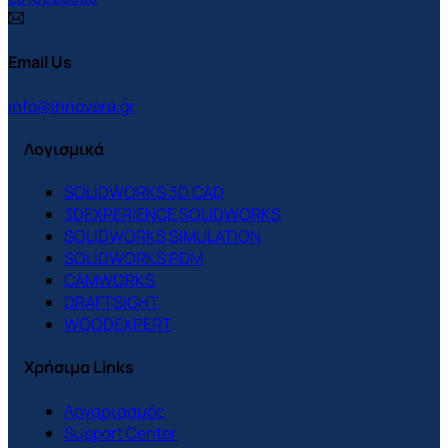
Email Us
info@innovera.gr
Λογισμικά
SOLIDWORKS 3D CAD
3DEXPERIENCE SOLIDWORKS
SOLIDWORKS SIMULATION
SOLIDWORKS PDM
CAMWORKS
DRAFTSIGHT
WOODEXPERT
Χρήσιμα Links
Λογαριασμός
Support Center