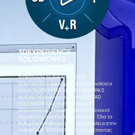
3DEXPERIENCE
SOLIDWORKS
Ανακαλύψτε το 3DEXPERIENCE
SOLIDWORKS, βασισμένο στην τεχνολογία
cloud. Το 3DEXPERIENCE SOLIDWORKS
συνδέει το προηγμένο λογισμικό CAD
SOLIDWORKS με την πλατφόρμα
3DEXPERIENCE, προσφέροντας ένα κοινό
περιβάλλον ανάπτυξης προϊόντων. Όλα τα
δεδομένα αποθηκεύονται με ασφάλεια στην
πλατφόρμα 3DEXPERIENCE, επιτρέποντας