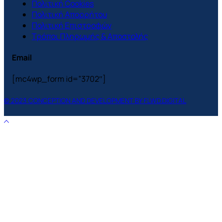
Πολιτική Cookies
Πολιτική Απορρήτου
Πολιτική Επιστροφών
Τρόποι Πληρωμής & Αποστολής
Email
[mc4wp_form id=”3702″]
© 2023 CONCEPTION AND DEVELOPMENT BY FLWD.DIGITAL