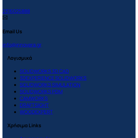
2316025888
Email Us
info@innovera.gr
Λογισμικά
SOLIDWORKS 3D CAD
3DEXPERIENCE SOLIDWORKS
SOLIDWORKS SIMULATION
SOLIDWORKS PDM
CAMWORKS
DRAFTSIGHT
WOODEXPERT
Χρήσιμα Links