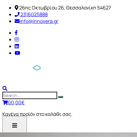
26ης Οκτωβρίου 26, Θεσσαλονίκη 54627
2316025888
info@innovera.gr
0
0,00
€
Κανένα προϊόν στο καλάθι σας.