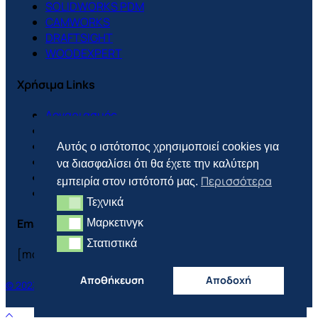
SOLIDWORKS PDM
CAMWORKS
DRAFTSIGHT
WOODEXPERT
Χρήσιμα Links
Λογαριασμός
Support Center
Πολιτική Cookies
Αυτός ο ιστότοπος χρησιμοποιεί cookies για
Πολιτική Απορρήτου
να διασφαλίσει ότι θα έχετε την καλύτερη
Πολιτική Επιστροφών
Περισσότερα
εμπειρία στον ιστότοπό μας.
Τρόποι Πληρωμής & Αποστολής
Τεχνικά
Τεχνικά
Email
Μαρκετινγκ
Μαρκετινγκ
Στατιστικά
Στατιστικά
[mc4wp_form id=”3702″]
Αποθήκευση
Αποδοχή
© 2023 CONCEPTION AND DEVELOPMENT BY FLWD.DIGITAL