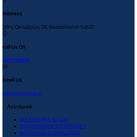
Address
26ης Οκτωβρίου 26, Θεσσαλονίκη 54627
call Us On
2316025888
Email Us
info@innovera.gr
Λογισμικά
SOLIDWORKS 3D CAD
3DEXPERIENCE SOLIDWORKS
SOLIDWORKS SIMULATION