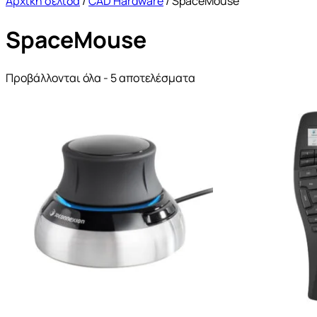
Αρχική σελίδα
/
CAD Hardware
/ SpaceMouse
SpaceMouse
Προβάλλονται όλα - 5 αποτελέσματα