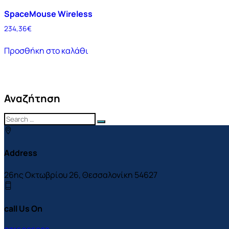
SpaceMouse Wireless
234,36
€
Προσθήκη στο καλάθι
Αναζήτηση
Address
26ης Οκτωβρίου 26, Θεσσαλονίκη 54627
call Us On