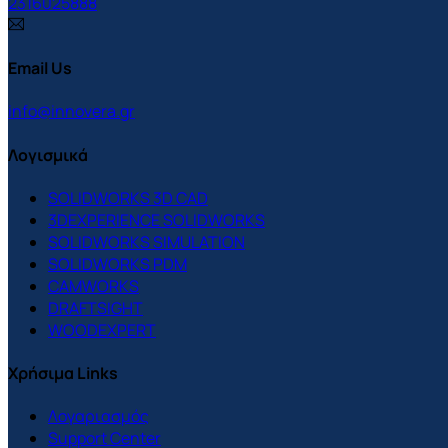
2316025888
Email Us
info@innovera.gr
Λογισμικά
SOLIDWORKS 3D CAD
3DEXPERIENCE SOLIDWORKS
SOLIDWORKS SIMULATION
SOLIDWORKS PDM
CAMWORKS
DRAFTSIGHT
WOODEXPERT
Χρήσιμα Links
Λογαριασμός
Support Center