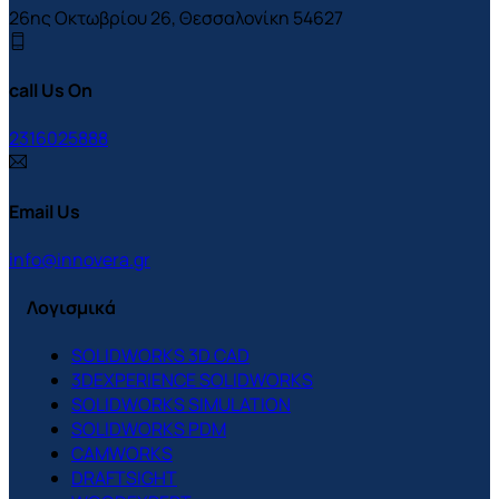
26ης Οκτωβρίου 26, Θεσσαλονίκη 54627
call Us On
2316025888
Email Us
info@innovera.gr
Λογισμικά
SOLIDWORKS 3D CAD
3DEXPERIENCE SOLIDWORKS
SOLIDWORKS SIMULATION
SOLIDWORKS PDM
CAMWORKS
DRAFTSIGHT