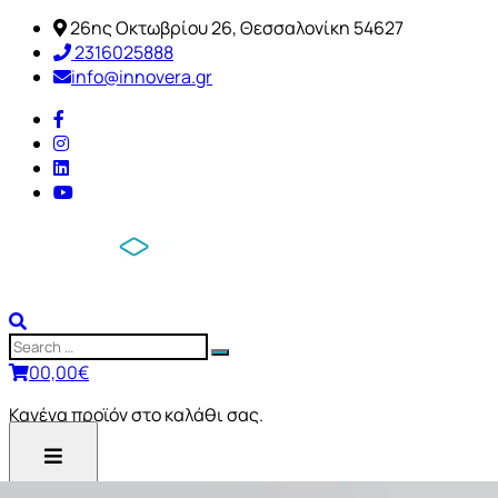
26ης Οκτωβρίου 26, Θεσσαλονίκη 54627
2316025888
info@innovera.gr
0
0,00
€
Κανένα προϊόν στο καλάθι σας.