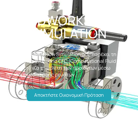
SOLIDWORKS FLOW
SIMULATION
Το
SOLIDWORKS Flow Simulation
σας παρέχει τη
δυνατότητα ανάλυσης CFD (Computational Fluid
Dynamics) για τη μελέτη των προϊόντων μέσω
προσομοίωσης ροής ρευστών.
Αποκτήστε Οικονομική Πρόταση