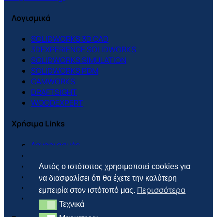
Λογισμικά
SOLIDWORKS 3D CAD
3DEXPERIENCE SOLIDWORKS
SOLIDWORKS SIMULATION
SOLIDWORKS PDM
CAMWORKS
DRAFTSIGHT
WOODEXPERT
Χρήσιμα Links
Λογαριασμός
Support Center
Πολιτική Cookies
Αυτός ο ιστότοπος χρησιμοποιεί cookies για
Πολιτική Απορρήτου
να διασφαλίσει ότι θα έχετε την καλύτερη
Πολιτική Επιστροφών
Περισσότερα
εμπειρία στον ιστότοπό μας.
Τρόποι Πληρωμής & Αποστολής
Τεχνικά
Τεχνικά