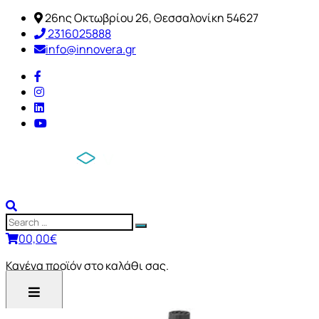
26ης Οκτωβρίου 26, Θεσσαλονίκη 54627
2316025888
info@innovera.gr
0
0,00
€
Κανένα προϊόν στο καλάθι σας.