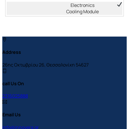
Address
26ης Οκτωβρίου 26, Θεσσαλονίκη 54627
call Us On
2316025888
Email Us
info@innovera.gr