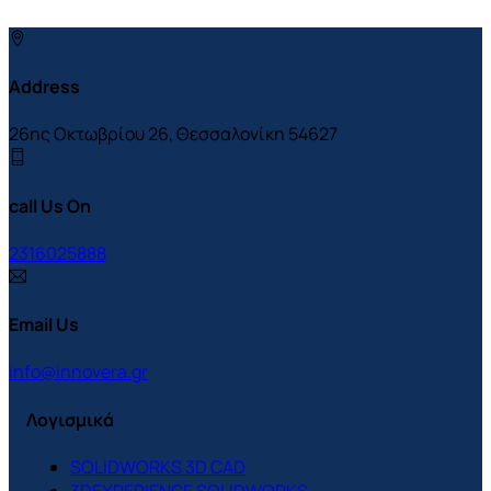
Address
26ης Οκτωβρίου 26, Θεσσαλονίκη 54627
call Us On
2316025888
Email Us
info@innovera.gr
Λογισμικά
SOLIDWORKS 3D CAD
3DEXPERIENCE SOLIDWORKS