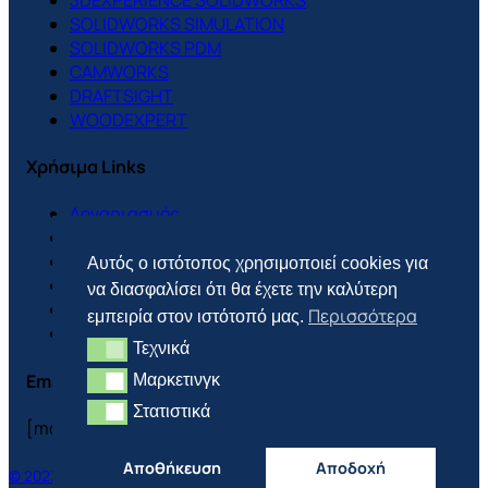
SOLIDWORKS SIMULATION
SOLIDWORKS PDM
CAMWORKS
DRAFTSIGHT
WOODEXPERT
Χρήσιμα Links
Λογαριασμός
Support Center
Πολιτική Cookies
Αυτός ο ιστότοπος χρησιμοποιεί cookies για
Πολιτική Απορρήτου
να διασφαλίσει ότι θα έχετε την καλύτερη
Πολιτική Επιστροφών
Περισσότερα
εμπειρία στον ιστότοπό μας.
Τρόποι Πληρωμής & Αποστολής
Τεχνικά
Τεχνικά
Email
Μαρκετινγκ
Μαρκετινγκ
Στατιστικά
Στατιστικά
[mc4wp_form id=”3702″]
Αποθήκευση
Αποδοχή
© 2023 CONCEPTION AND DEVELOPMENT BY FLWD.DIGITAL