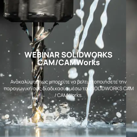
WEBINAR SOLIDWORKS
CAM/CAMWorks
Ανακαλύψτε πως μπορείτε να βελτιστοποιήσετε την
παραγωγική σας διαδικασία μέσω του SOLIDWORKS CAM
/ CAMWorks.