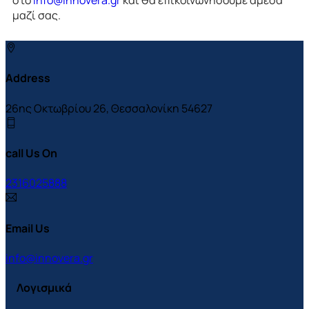
στο
info@innovera.gr
και θα επικοινωνήσουμε άμεσα
μαζί σας.
Address
26ης Οκτωβρίου 26, Θεσσαλονίκη 54627
call Us On
2316025888
Email Us
info@innovera.gr
Λογισμικά