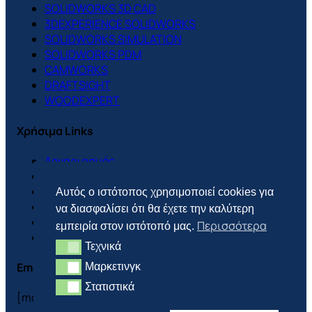
SOLIDWORKS 3D CAD
3DEXPERIENCE SOLIDWORKS
SOLIDWORKS SIMULATION
SOLIDWORKS PDM
CAMWORKS
DRAFTSIGHT
WOODEXPERT
Χρήσιμα Links
Λογαριασμός
Support Center
Πολιτική Cookies
Αυτός ο ιστότοπος χρησιμοποιεί cookies για
Πολιτική Απορρήτου
να διασφαλίσει ότι θα έχετε την καλύτερη
Πολιτική Επιστροφών
Περισσότερα
εμπειρία στον ιστότοπό μας.
Τρόποι Πληρωμής & Αποστολής
Τεχνικά
Τεχνικά
Email
Μαρκετινγκ
Μαρκετινγκ
Στατιστικά
Στατιστικά
[mc4wp_form id=”3702″]