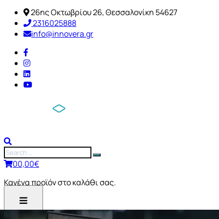
26ης Οκτωβρίου 26, Θεσσαλονίκη 54627
2316025888
info@innovera.gr
0
0,00
€
Κανένα προϊόν στο καλάθι σας.