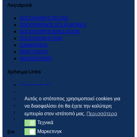
Λογισμικά
SOLIDWORKS 3D CAD
3DEXPERIENCE SOLIDWORKS
SOLIDWORKS SIMULATION
SOLIDWORKS PDM
CAMWORKS
DRAFTSIGHT
WOODEXPERT
Χρήσιμα Links
Λογαριασμός
Support Center
Πολιτική Cookies
Αυτός ο ιστότοπος χρησιμοποιεί cookies για
Πολιτική Απορρήτου
να διασφαλίσει ότι θα έχετε την καλύτερη
Πολιτική Επιστροφών
Περισσότερα
εμπειρία στον ιστότοπό μας.
Τρόποι Πληρωμής & Αποστολής
Τεχνικά
Τεχνικά
Email
Μαρκετινγκ
Μαρκετινγκ