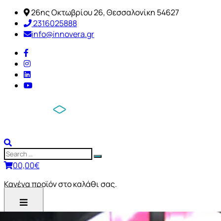
26ης Οκτωβρίου 26, Θεσσαλονίκη 54627
2316025888
info@innovera.gr
0
0,00
€
Κανένα προϊόν στο καλάθι σας.