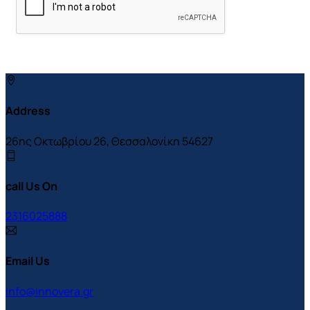
Address
26ης Οκτωβρίου 26, Θεσσαλονίκη 54627
call Us On
2316025888
Email Us
info@innovera.gr