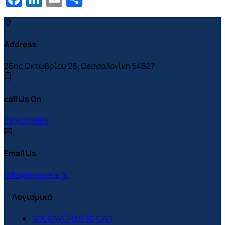
Address
26ης Οκτωβρίου 26, Θεσσαλονίκη 54627
call Us On
2316025888
Email Us
info@innovera.gr
Λογισμικά
SOLIDWORKS 3D CAD