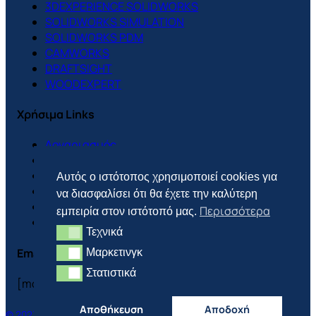
3DEXPERIENCE SOLIDWORKS
SOLIDWORKS SIMULATION
SOLIDWORKS PDM
CAMWORKS
DRAFTSIGHT
WOODEXPERT
Χρήσιμα Links
Λογαριασμός
Support Center
Πολιτική Cookies
Αυτός ο ιστότοπος χρησιμοποιεί cookies για
Πολιτική Απορρήτου
να διασφαλίσει ότι θα έχετε την καλύτερη
Πολιτική Επιστροφών
Περισσότερα
εμπειρία στον ιστότοπό μας.
Τρόποι Πληρωμής & Αποστολής
Τεχνικά
Τεχνικά
Email
Μαρκετινγκ
Μαρκετινγκ
Στατιστικά
Στατιστικά
[mc4wp_form id=”3702″]
Αποθήκευση
Αποδοχή
© 2023 CONCEPTION AND DEVELOPMENT BY FLWD.DIGITAL