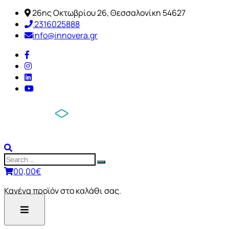
26ης Οκτωβρίου 26, Θεσσαλονίκη 54627
2316025888
info@innovera.gr
0
0,00
€
Κανένα προϊόν στο καλάθι σας.