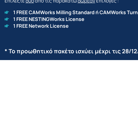
επιλέξτε
δύο
από τις παρακάτω
δωρεάν
επιλογές
:
1 FREE CAMWorks Milling Standard ή CAMWorks Turn
1 FREE NESTINGWorks License
1 FREE Network License
* Το προωθητικό πακέτο ισχύει μέχρι τις 28/12