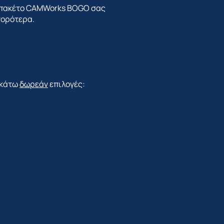
ό πακέτο CAMWorks BOGO σας
γορότερα.
ακάτω
δωρεάν
επιλογές: