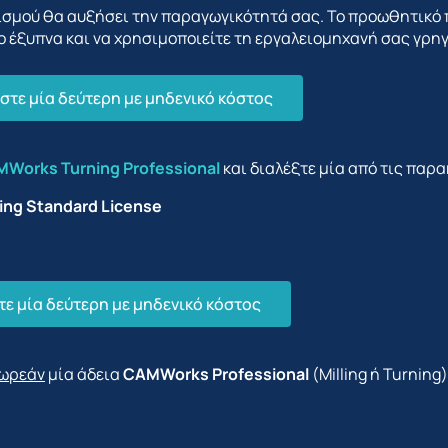
ισμού θα αυξήσει την παραγωγικότητά σας. Το προωθητικ
ο έξυπνα και να χρησιμοποιείτε τη εργαλειομηχανή σας γρη
στε μία δεύτερη με μηδενικό κόστος
Works Turning Professional
και διαλέξτε μία από τις παρ
ing Standard License
ε μία δεύτερη με μηδενικό κόστος
ωρεάν
μία άδεια
CAMWorks Professional
(Milling ή Turning)