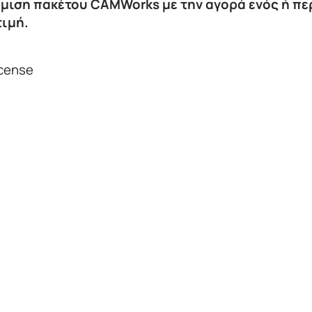
θμιση πακέτου CAMWorks με την αγορά
ενός ή π
ιμή.
icense