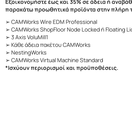
Εξοικονομήστε έως και 35% σε άδεια ή αναβά
παρακάτω προωθητικά προϊόντα στην πλήρη τ
➢ CAMWorks Wire EDM Professional
➢ CAMWorks ShopFloor Node Locked ή Floating L
➢ 3 Axis VoluMill1
➢ Κάθε άδεια πακέτου CAMWorks
➢ NestingWorks
➢ CAMWorks Virtual Machine Standard
*Ισχύουν περιορισμοί και προϋποθέσεις.