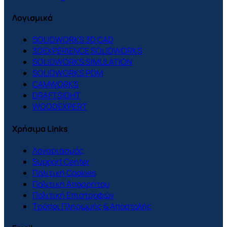
Λογισμικά
SOLIDWORKS 3D CAD
3DEXPERIENCE SOLIDWORKS
SOLIDWORKS SIMULATION
SOLIDWORKS PDM
CAMWORKS
DRAFTSIGHT
WOODEXPERT
Χρήσιμα Links
Λογαριασμός
Support Center
Πολιτική Cookies
Πολιτική Απορρήτου
Πολιτική Επιστροφών
Τρόποι Πληρωμής & Αποστολής