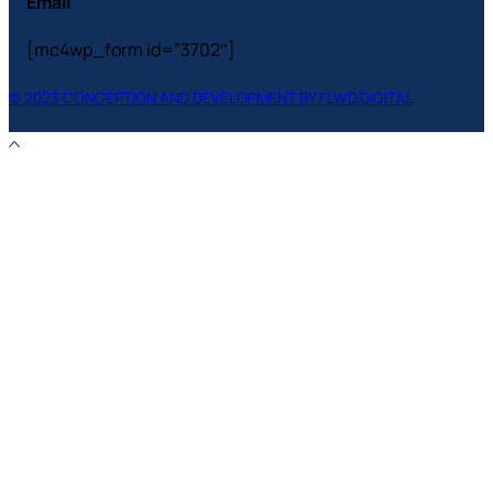
Email
[mc4wp_form id=”3702″]
© 2023 CONCEPTION AND DEVELOPMENT BY FLWD.DIGITAL