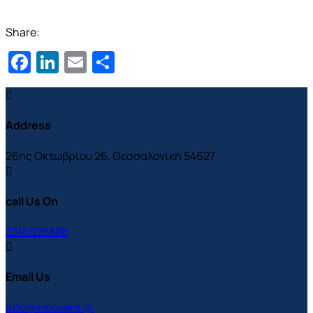
Share:
Facebook
LinkedIn
Email
Μοιραστείτε
Address
26ης Οκτωβρίου 26, Θεσσαλονίκη 54627
call Us On
2316025888
Email Us
info@innovera.gr