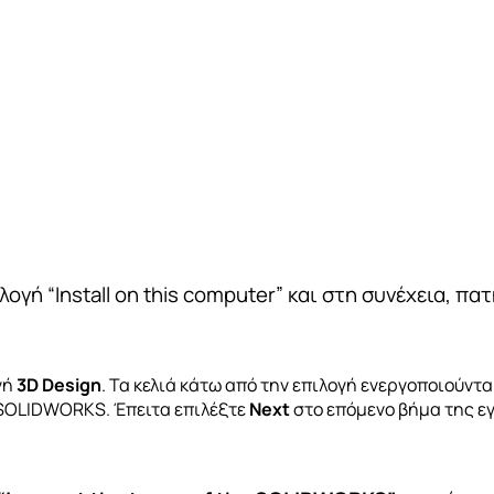
γή “Install on this computer” και στη συνέχεια, πατ
γή
3D Design
. Τα κελιά κάτω από την επιλογή ενεργοποιούντ
 SOLIDWORKS. Έπειτα επιλέξτε
Next
στο επόμενο βήμα της ε