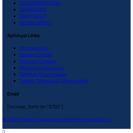
SOLIDWORKS PDM
CAMWORKS
DRAFTSIGHT
WOODEXPERT
Χρήσιμα Links
Λογαριασμός
Support Center
Πολιτική Cookies
Πολιτική Απορρήτου
Πολιτική Επιστροφών
Τρόποι Πληρωμής & Αποστολής
Email
[mc4wp_form id=”3702″]
© 2023 CONCEPTION AND DEVELOPMENT BY FLWD.DIGITAL