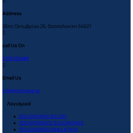
Address
26ης Οκτωβρίου 26, Θεσσαλονίκη 54627
call Us On
2316025888
Email Us
info@innovera.gr
Λογισμικά
SOLIDWORKS 3D CAD
3DEXPERIENCE SOLIDWORKS
SOLIDWORKS SIMULATION