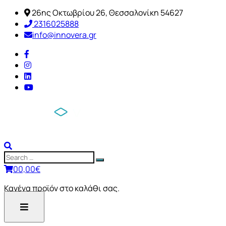
26ης Οκτωβρίου 26, Θεσσαλονίκη 54627
2316025888
info@innovera.gr
0
0,00
€
Κανένα προϊόν στο καλάθι σας.