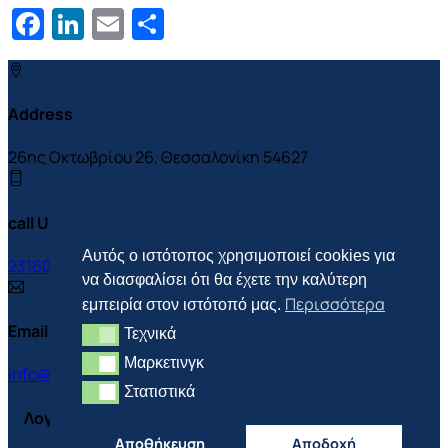
Facebook
LinkedIn
Email
Μοιραστείτε
Address
26ης Οκτωβρίου 26, Θεσσαλονίκη 54627
call Us On
Αυτός ο ιστότοπος χρησιμοποιεί cookies για
2316025888
να διασφαλίσει ότι θα έχετε την καλύτερη
Περισσότερα
εμπειρία στον ιστότοπό μας.
Email Us
Τεχνικά
Τεχνικά
Μαρκετινγκ
Μαρκετινγκ
info@innovera.gr
Στατιστικά
Στατιστικά
Λογισμικά
Αποθήκευση
Αποδοχή